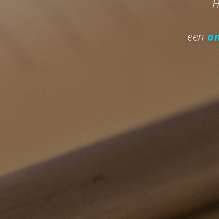
H
een
on