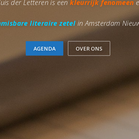
uis der Letteren is een
kleurrijk fenomeen
e
misbare literaire zetel
in Amsterdam Nieuw
AGENDA
OVER ONS