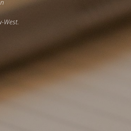
n
-West.