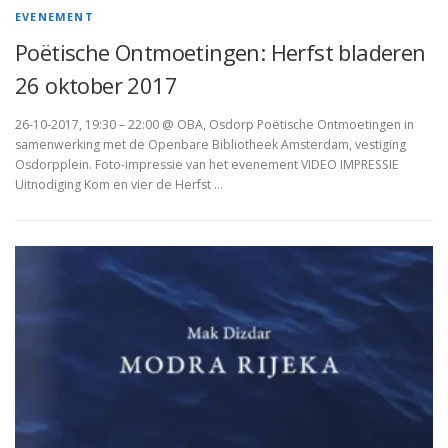
EVENEMENT
Poëtische Ontmoetingen: Herfst bladeren
26 oktober 2017
26-10-2017, 19:30 – 22:00 @ OBA, Osdorp Poëtische Ontmoetingen in
samenwerking met de Openbare Bibliotheek Amsterdam, vestiging
Osdorpplein. Foto-impressie van het evenement VIDEO IMPRESSIE
Uitnodiging Kom en vier de Herfst …