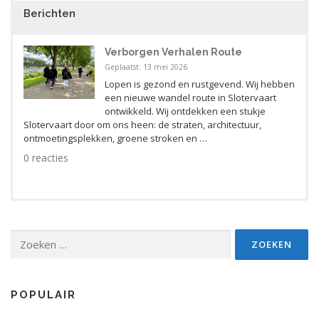
Berichten
Verborgen Verhalen Route
Geplaatst: 13 mei 2026
Lopen is gezond en rustgevend. Wij hebben
een nieuwe wandel route in Slotervaart
ontwikkeld. Wij ontdekken een stukje
Slotervaart door om ons heen: de straten, architectuur,
ontmoetingsplekken, groene stroken en …
0 reacties
Verborgen Verhalen Route
Ontdek Natuurlijke Poëzieroutes
Zoeken
naar:
Poëtische Ontmoetingen 6 juni 2026
Poëtische Ontmoetingen 2024
POPULAIR
Workshops – Live Optredens